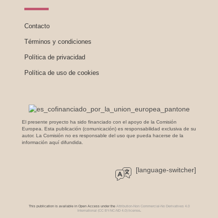
Contacto
Términos y condiciones
Política de privacidad
Política de uso de cookies
El presente proyecto ha sido financiado con el apoyo de la Comisión
Europea. Esta publicación (comunicación) es responsabilidad exclusiva de su
autor. La Comisión no es responsable del uso que pueda hacerse de la
información aquí difundida.
[language-switcher]
This publication is available in Open Access under the
Attribution-Non Commercial-No Derivatives 4.0
International (CC BY-NC-ND 4.0) license
.